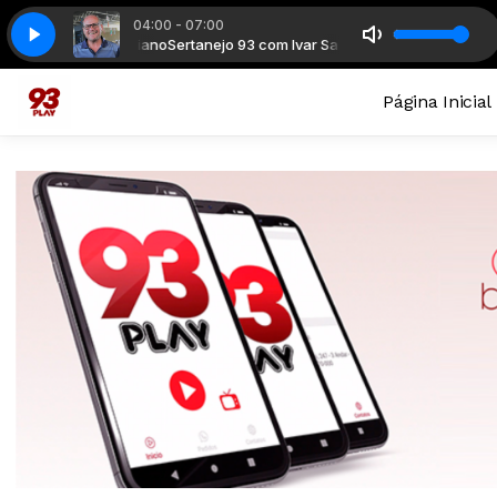
04:00 - 07:00
o 93 com Ivar Salviano
93 Play
93 Play
Sertanejo 93 com Ivar Salviano
Página Inicial