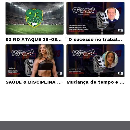
93 NO ATAQUE 28-08-2025
"O sucesso no trabalho, não justifica o fracasso da família!" - Ep. #002 - Pe. Joãozinho
SAÚDE & DISCIPLINA & RESULTADO! - Ep. #001 - LUANA BORGES
Mudança de tempo e as famosas crises respiratórias. - Ep. #004 - Dra. Maira Mota