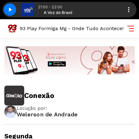
21:00 - 22:00
 Silvio Donizete
o Brasil
93 Play
93 Play
A Voz do Brasil
Bons Tempos com Silvio Donizete
93 Play Formiga Mg - Onde Tudo Acontece!
Conexão
Locução por:
Welerson de Andrade
Segunda