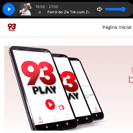
19:00 - 21:00
do Zé Tié com Zé Tié
93 Play
93 Play
Forró do Zé Tié com Zé Tié
Página Inicial