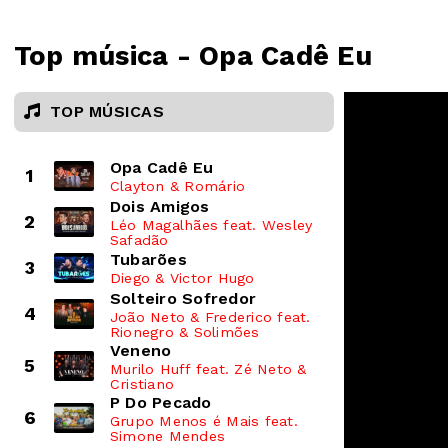
Top música - Opa Cadê Eu
TOP MÚSICAS
Opa Cadê Eu
1
Clayton & Romário
Dois Amigos
2
Léo Magalhães feat. Wesley
Safadão
Tubarões
3
Diego & Victor Hugo
Solteiro Sofredor
4
João Neto & Frederico feat.
Rionegro & Solimões
Veneno
5
Murilo Huff feat. Zé Neto &
Cristiano
P Do Pecado
6
Grupo Menos é Mais feat.
Simone Mendes